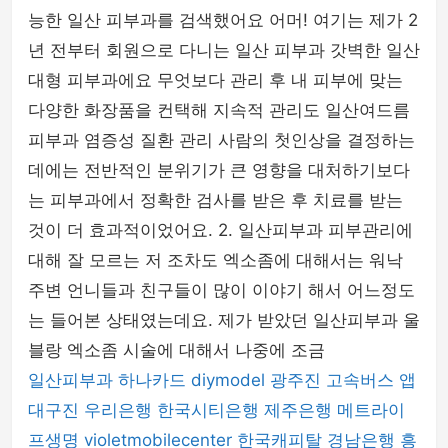
능한 일산 피부과를 검색했어요 어머! 여기는 제가 2
년 전부터 회원으로 다니는 일산 피부과 갓벽한 일산
대형 피부과에요 무엇보다 관리 후 내 피부에 맞는
다양한 화장품을 컨택해 지속적 관리도 일산여드름
피부과 염증성 질환 관리 사람의 첫인상을 결정하는
데에는 전반적인 분위기가 큰 영향을 대처하기보다
는 피부과에서 정확한 검사를 받은 후 치료를 받는
것이 더 효과적이었어요. 2. 일산피부과 피부관리에
대해 잘 모르는 저 조차도 엑소좀에 대해서는 워낙
주변 언니들과 친구들이 많이 이야기 해서 어느정도
는 들어본 상태였는데요. 제가 받았던 일산피부과 울
블랑 엑소좀 시술에 대해서 나중에 조금
일산피부과
하나카드
diymodel
광주진
고속버스 앱
대구진
우리은행
한국시티은행
제주은행
메트라이
프생명
violetmobilecenter
한국캐피탈
경남은행
흥