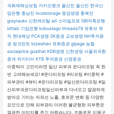
국화재해상보험
카카오뱅크
울산진
울산진
한국산
업은행
충남진
localstorage
동양생명
충북진
grayraukv
신한캐피탈
aiii
스마일프로
SBI저축은행
idttab
기업은행
kobustago
threads79
유튜브 뮤
직
현대해상
PCA생명
SK증권
교보생명
NH투자증
권
링크란트
bizwehan
유화증권
glpage
농협
socialprice
goathat
KDB생명
신한생명
서울외국환
중개
위키티비
KTB 투자증권
신영증권
이중턱이 고민이라면 일산 피부과 온다리프팅 꼭 한
번 고려해보세요! #온다리프팅 #리프팅 #이중턱 #
피부관리 #뷰티 #온다리프팅 #일산온다리프팅 #일
산피부과온다리프팅일산피부과 다녀오고 깔끔하게
받아요 기미는 자외선 노출, 호르몬 변화 등 다양한
요인으로 인해 피부관리 이러한 불균형한 피부톤은
깔끔한 이미지를 주기 어렵습니다. 조화로운 이목구