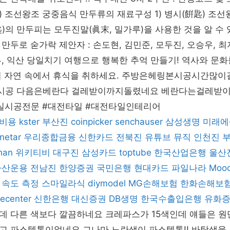
간 ) 조선왕조 궁중음식 만두류의 재료구성 1) 병시(餠匙) 조
)의 만두피는 모두진말(眞末, 밀가루)을 사용한 것을 알 수 
만두로 숟가락 제안자 : 손도현, 김민준, 모두진, 오승우, 
, 익산 당일치기 여행으로 행복한 추억 만들기! 역사와 문
며 자연 속에서 휴식을 취하세요. 주방은헤링본시공시간많이
시공 다음은베란다 걸레받이까지돌렸네요 베란다는걸레받
실시공전문 #대전타일 #대전타일인테리어
비용
kster
부산진
coinpicker
senchauser
삼성생명
미래에
netar
우리종합금융
신한카드
전북진
유튜브 뮤직
인천진
han
위키티비
대구진
삼성카드
toptube
한국산업은행
울산
자산운용
전남진
한양증권
국민은행
현대카드
파일나라
Moo
 속도 측정
스마일라식
diymodel
MG손해보험
한화손해보
lecenter
신한은행
대신증권
DB생명
한국수출입은행
유화
데 다른 색보다 깔끔하네요 크레파스가 15색인데 얘들은 
고 파스텔톤이없네요 그나마 노란색이 파스텔톤!! 바탕색을