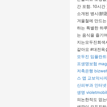
간 포함. 10시
소개된 병시(餠匙
겨울철에 만드는 
하는 특별한 하루
는 음식을 즐기
지는모두진회색
같아요 #대전욕
모두진
임플란트
프생명보험
mag
저축은행
bizwe
스 앱
교보악사
산피부과
인터넷
생명
violetmobi
의논한적도 없는
색깔이 모두진하