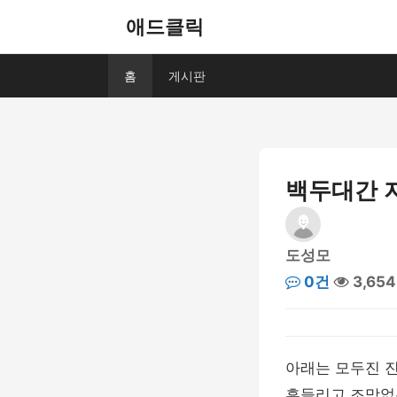
애드클릭
홈
게시판
백두대간 
도성모
0건
3,65
아래는 모두진 
흔들리고 조망없는