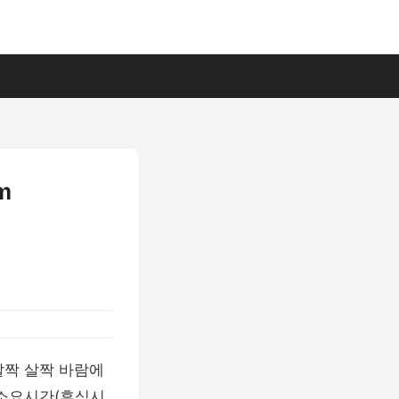
m
짝 살짝 바람에
 소요시간(휴식시