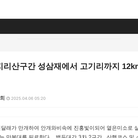
지리산구간 성삼재에서 고기리까지 12k
4회
2025.04.06 05:20
진달래가 만개하여 안개와비속에 진홍빛이되어 옅은미소로 살
 만복대를 뒤로한다 .. 백두대간 3차 2구간 . 산행코스 및