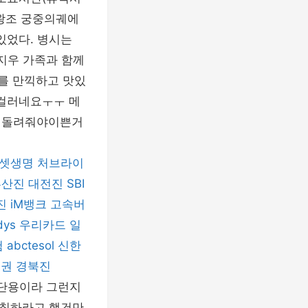
선왕조 궁중의궤에
있었다. 병시는
최지우 가족과 함께
화를 만끽하고 맛있
걸러네요ㅜㅜ 메
이돌려줘야이쁜거
셋생명
처브라이
부산진
대전진
SBI
진
iM뱅크
고속버
dys
우리카드
일
험
abctesol
신한
증권
경북진
원단용이라 그런지
 칠하라고 했건만