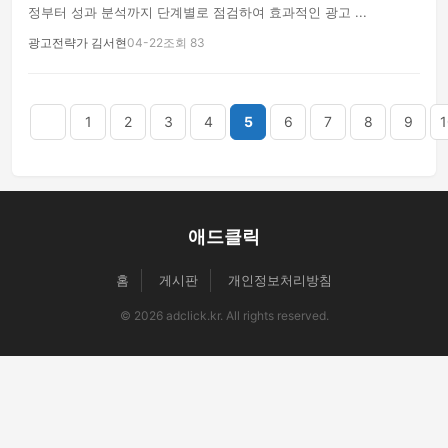
정부터 성과 분석까지 단계별로 점검하여 효과적인 광고 ...
광고전략가 김서현
04-22
조회 83
음
맨끝
1
2
3
4
5
6
7
8
9
1
애드클릭
홈
게시판
개인정보처리방침
© 2026 adclick.kr. All rights reserved.