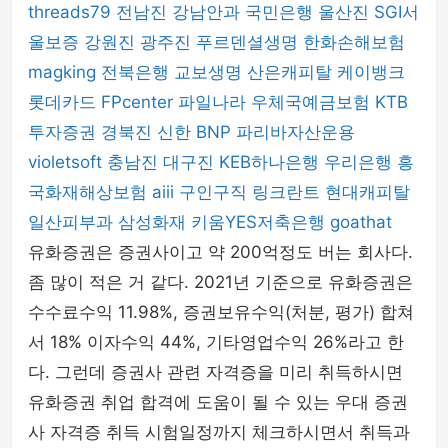
threads79
전남진
강남안과
국민은행
울산진
SGI서
울보증
강원진
광주진
푸르덴셜생명
한화손해보험
magking
전북은행
교보생명
산은캐피탈
케이뱅크
롯데카드
FPcenter
파일나라
우체국예금보험
KTB
투자증권
경북진
신한 BNP 파리바자산운용
violetsoft
충남진
대구진
KEB하나은행
우리은행
흥
국화재해상보험
aiii
구인구직
링크란트
현대캐피탈
일산피부과
삼성화재
키움YES저축은행
goathat
유화증권은 증권사이고 약 200억정도 버는 회사다.
좀 많이 적은 거 같다. 2021년 기준으로 유화증권은
수수료수익 11.98%, 증권보유수익(처분, 평가) 합쳐
서 18% 이자수익 44%, 기타영업수익 26%라고 한
다. 그런데 증권사 관련 자격증을 미리 취득하시면
유화증권 취업 합격에 도움이 될 수 있는 우대 증권
사 자격증 취득 시험일정까지 체크하시면서 취득과