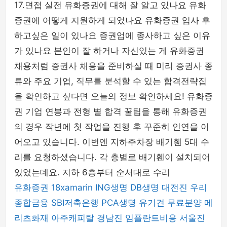
17.면접 실전 유화증권에 대해 잘 알고 있나요 유화
증권에 어떻게 지원하게 되었나요 유화증권 입사 후
하고싶은 일이 있나요 증권업에 종사하고 싶은 이유
가 있나요 본인이 잘 하거나 자신있는 게 유화증권
채용처럼 증권사 채용을 준비하실 때 미리 증권사 종
류와 주요 기업, 직무를 분석할 수 있는 합격전략집
을 확인하고 싶다면 오늘의 정보 확인하세요! 유화증
권 기업 연봉과 전형 별 합격 꿀팁을 통해 유화증권
의 경우 작년에 첫 작업을 진행 후 꾸준히 인연을 이
어오고 있습니다. 이번엔 지하주차장 배기휀 5대 수
리를 요청하셨습니다. 각 층별로 배기휀이 설치되어
있었는데요. 지하 6층부터 순서대로 수리
유화증권
18xamarin
ING생명
DB생명
대전진
우리
종합금융
SBI저축은행
PCA생명
유기견 무료분양
메
리츠화재
아주캐피탈
경남진
임플란트비용
서울진