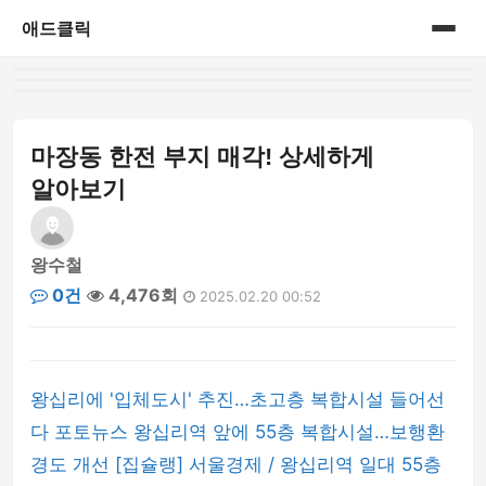
애드클릭
홈
게시판
마장동 한전 부지 매각! 상세하게
알아보기
왕수철
0건
4,476회
2025.02.20 00:52
왕십리에 '입체도시' 추진…초고층 복합시설 들어선
다 포토뉴스 왕십리역 앞에 55층 복합시설…보행환
경도 개선 [집슐랭] 서울경제 / 왕십리역 일대 55층