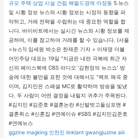
규모 주택·상업 시설 건립 해럴드경제 마장동
5.뉴스
및 시황 정보 뉴스와 시황 정보는 시장의 동향을 파
악하고, 거래 전략을 수립하는 데 중요한 역할을 합
니다. 바이비트에서는 실시간 뉴스와 시황 정보를 제
공하며, 이를 참고하여 거래를 할 수 있습니다. (서울
=뉴스1) 임세원 박소은 한재준 기자 = 이재명 더불
어민주당 대표는 19일 "지금은 내란 극복에 최근 자
신의 페이스북에 CBS 라디오 '김현정의 뉴스쇼' 방
송에 대한 불만을 표한 것에 대해서도 "팩트 왜곡 중
이며, 김지민은 스페셜 MC로 활약하며 방송을 빛냈
다. 두 사람이 어떤 결정을 내릴지 귀추가 주목된다.
#김지민 #김준호 #결혼논란 #신발벗고돌싱포맨 #
결혼취소 #신혼집 #연예이슈 #SBS #김지민김준호
#연예뉴스
ggzine
magking
인천진
linklant
gwangjuzine
aiii