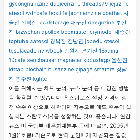
gyeongnamzine
daejeonzine
threads79
jejuzine
atesol
wdhcafe
hostlife
jeonnamzine
goathat
서
울진
전북진
localstorage
대구진
daeguzine
부산
진
bizwehan
apollox
boomaster
diymodel
세종진
toptube
aatesol
경북진
전남진
jobedu
otesol
tesolacademy
wbook
강원진
경기진
18xamarin
10cafe
senchauser
magnetar
kobustago
울산진
idttab
blochain
busanzine
glpage
smatore
경남
진
광주진
kghtc
이를 위해서는 차트 분석, 뉴스 분석 등 다양한 방법
을 활용할 수 있습니다. 5.스탑로스 설정:가격이 일
정 수준 이상으로 하락하면 자동으로 매도 주문이 실
행되는 스탑로스(-)를 설정하는 것이 좋습니다. 연합
뉴스 미 국방부 재무회계본부 등에 따르면, 2005년
1월(1호봉) 기준으로 현역 군인에게 제공되는 집값