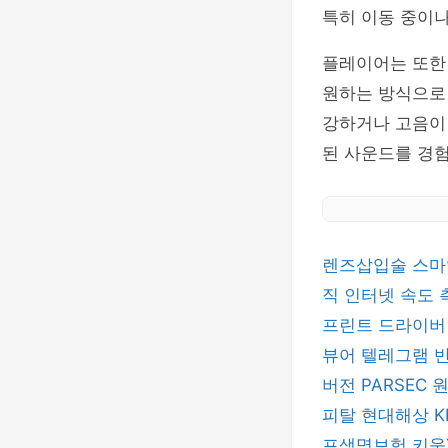
특히 이동 중이
플레이어는 또한 
원하는 방식으로 사
강하거나 고음이 
된 사운드를 경험
렌즈삽입술
스마
직
인터넷 속도
프린트 드라이
뷰어
텔레그램
버전
PARSEC
피탈
현대해상
프생명보험
키움