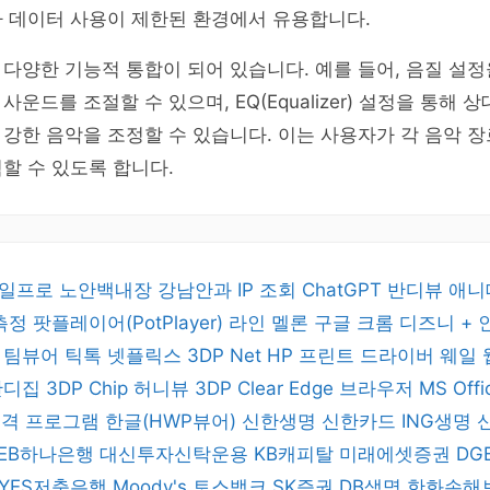
나 데이터 사용이 제한된 환경에서 유용합니다.
다양한 기능적 통합이 되어 있습니다. 예를 들어, 음질 설
운드를 조절할 수 있으며, EQ(Equalizer) 설정을 통해
강한 음악을 조정할 수 있습니다. 이는 사용자가 각 음악 
할 수 있도록 합니다.
일프로
노안백내장
강남안과
IP 조회
ChatGPT
반디뷰
애니
 측정
팟플레이어(PotPlayer)
라인
멜론
구글 크롬
디즈니 +
버
팀뷰어
틱톡
넷플릭스
3DP Net
HP 프린트 드라이버
웨일
반디집
3DP Chip
허니뷰
3DP Clear
Edge 브라우저
MS Off
 원격 프로그램
한글(HWP뷰어)
신한생명
신한카드
ING생명
KEB하나은행
대신투자신탁운용
KB캐피탈
미래에셋증권
DG
YES저축은행
Moody's
토스뱅크
SK증권
DB생명
한화손해