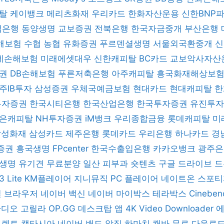
피탈
케이뱅크
메리츠화재
우리카드
한화자산운용
신한BNP
업은행
동양생명
교보증권
전북은행
한국자금중개
부산은행
해보험
수협
농협
유화증권
푸르덴셜생명
서울외국환중개
데손해보험
미래에셋대우
신한캐피탈
BC카드
교보악사자산
증권
DB손해보험
푸른저축은행
아주캐피탈
흥국화재해상보
주IB투자
삼성증권
우체국예금보험
현대카드
현대캐피탈
한
 투자증권
한국시티은행
한국산업은행
한국투자증권
유진투
은캐피탈
NH투자증권
iM뱅크
우리종합금융
롯데캐피탈
미
삼성화재
삼성카드
제주은행
롯데카드
우리은행
하나카드
경
증권
흥국생명
FPcenter
한국수출입은행
카카오뱅크
광주
B생명
유기견 무료분양
일산 피부과
숏텐츠
구글 드라이브
드
3 Lite
KM플레이어
지니뮤직 PC 플레이어
네이트온
스포
일 브라우저
네이버 백신
네이버 마이박스
테라박스
Cinebe
 라디오 고릴라
OP.GG 데스크탑 앱
4K Video Downloader
토렌트
캠타시아
네이버 밴드
알집
하마치
캔바
무료 다운로