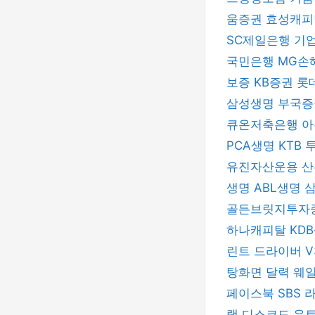
움증권
효성캐
SC제일은행
기
국민은행
MG손
보증
KB증권
롯
삼성생명
부국
큐온저축은행
아
PCA생명
KTB
유진자산운용
산
생명
ABL생명
골든브릿지투자
하나캐피탈
KD
린트 드라이버
V
탕화면 달력
웨
페이스북
SBS
랙
디스코드
유