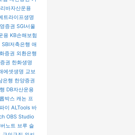
파리바자산운용
메트라이프생명
신영증권
SGI서울
운용
KB손해보험
험
SBI저축은행
애
화증권
외환은행
자증권
한화생명
래에셋생명
교보
남은행
한양증권
은행
DB자산운용
롭박스
캐논 프
티파이
ALTools
바
nch
OBS Studio
에버노트
브루
슬
드
구인구직
위키