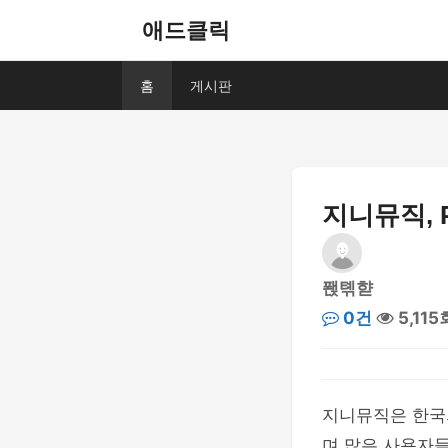
애드클릭
홈
게시판
지니뮤직, 
퐩톆햗
0건
5,115
지니뮤직은 한국
며 많은 사용자들