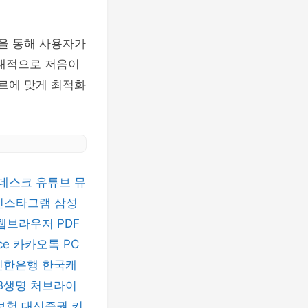
정을 통해 사용자가
 상대적으로 저음이
장르에 맞게 최적화
데스크
유튜브 뮤
인스타그램
삼성
 웹브라우저
PDF
ice
카카오톡 PC
신한은행
한국캐
B생명
처브라이
보험
대신증권
키