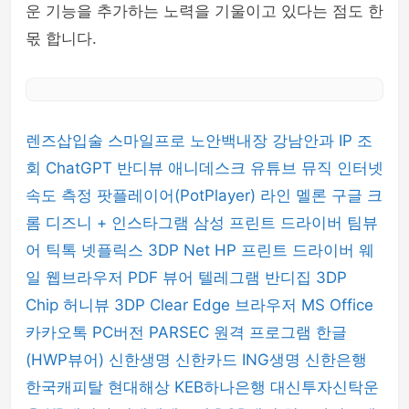
운 기능을 추가하는 노력을 기울이고 있다는 점도 한
몫 합니다.
렌즈삽입술
스마일프로
노안백내장
강남안과
IP 조
회
ChatGPT
반디뷰
애니데스크
유튜브 뮤직
인터넷
속도 측정
팟플레이어(PotPlayer)
라인
멜론
구글 크
롬
디즈니 +
인스타그램
삼성 프린트 드라이버
팀뷰
어
틱톡
넷플릭스
3DP Net
HP 프린트 드라이버
웨
일 웹브라우저
PDF 뷰어
텔레그램
반디집
3DP
Chip
허니뷰
3DP Clear
Edge 브라우저
MS Office
카카오톡 PC버전
PARSEC 원격 프로그램
한글
(HWP뷰어)
신한생명
신한카드
ING생명
신한은행
한국캐피탈
현대해상
KEB하나은행
대신투자신탁운