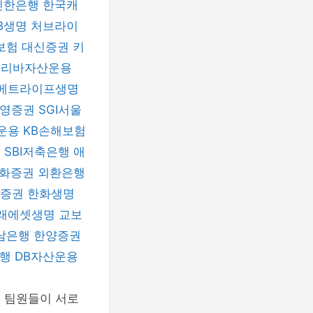
신한은행
한국캐
B생명
처브라이
보험
대신증권
키
파리바자산운용
메트라이프생명
신영증권
SGI서울
운용
KB손해보험
험
SBI저축은행
애
화증권
외환은행
자증권
한화생명
래에셋생명
교보
남은행
한양증권
은행
DB자산운용
. 팀원들이 서로