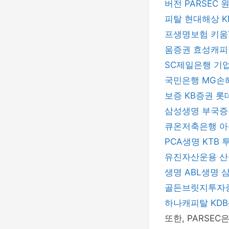
버전
PARSEC
피탈
현대해상
프생명보험
키움
움증권
효성캐
SC제일은행
기
국민은행
MG손
보증
KB증권
롯
삼성생명
부국
큐온저축은행
아
PCA생명
KTB
유진자산운용
산
생명
ABL생명
골든브릿지투자
하나캐피탈
KD
또한, PARSE