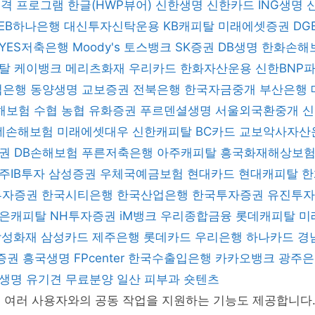
 원격 프로그램
한글(HWP뷰어)
신한생명
신한카드
ING생명
KEB하나은행
대신투자신탁운용
KB캐피탈
미래에셋증권
DG
YES저축은행
Moody's
토스뱅크
SK증권
DB생명
한화손해
피탈
케이뱅크
메리츠화재
우리카드
한화자산운용
신한BNP
업은행
동양생명
교보증권
전북은행
한국자금중개
부산은행
해보험
수협
농협
유화증권
푸르덴셜생명
서울외국환중개
데손해보험
미래에셋대우
신한캐피탈
BC카드
교보악사자산
증권
DB손해보험
푸른저축은행
아주캐피탈
흥국화재해상보
주IB투자
삼성증권
우체국예금보험
현대카드
현대캐피탈
한
 투자증권
한국시티은행
한국산업은행
한국투자증권
유진투
은캐피탈
NH투자증권
iM뱅크
우리종합금융
롯데캐피탈
미
삼성화재
삼성카드
제주은행
롯데카드
우리은행
하나카드
경
증권
흥국생명
FPcenter
한국수출입은행
카카오뱅크
광주
B생명
유기견 무료분양
일산 피부과
숏텐츠
C은 여러 사용자와의 공동 작업을 지원하는 기능도 제공합니다