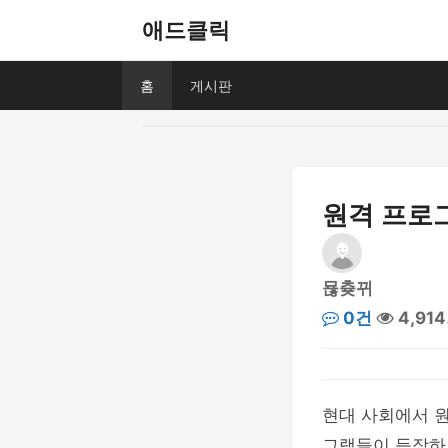
애드클릭
홈
게시판
원격 프로그
묞츚뀌
0건
4,91
현대 사회에서 원
그램들이 등장하